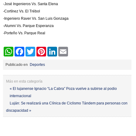
-José Ingenieros Vs. Santa Elena
-Cortínez Vs. El Trébol
-Ingeniero Raver Vs. San Luis Gonzaga
-Alumni Vs. Parque Esperanza
-Porteño Vs. Parque Real
WhatsApp
Facebook
Twitter
Pinterest
LinkedIn
Email
Publicado en
Deportes
Más en esta categoría
« El lujanense Ignacio “La Cabra” Poza vuelve a subirse al podio
internacional
Luján: Se realizará una Clínica de Ciclismo Tándem para personas con
discapacidad »