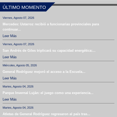
ÚLTIMO MOMENTO
Viernes, Agosto 07, 2026
Mercedes: Ustarroz recibió a funcionarias provinciales para
continuar...
Leer Más
Viernes, Agosto 07, 2026
San Andrés de Giles triplicará su capacidad energética:...
Leer Más
Miércoles, Agosto 05, 2026
General Rodríguez mejoró el acceso a la Escuela...
Leer Más
Martes, Agosto 04, 2026
Parque Invernal Luján: el juego como una experiencia...
Leer Más
Martes, Agosto 04, 2026
Atletas de General Rodríguez regresaron al país tras...