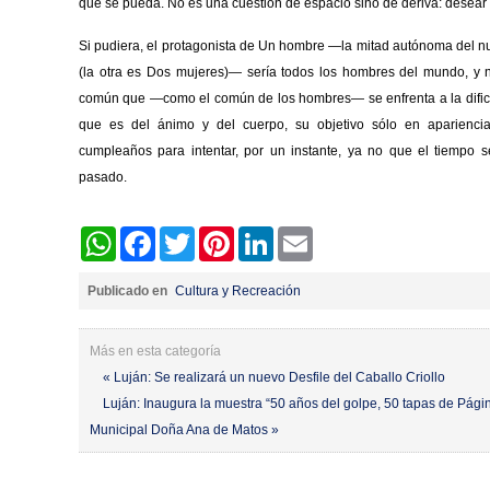
que se pueda. No es una cuestión de espacio sino de deriva: desear u
Si pudiera, el protagonista de Un hombre —la mitad autónoma del n
(la otra es Dos mujeres)— sería todos los hombres del mundo, y 
común que —como el común de los hombres— se enfrenta a la dificul
que es del ánimo y del cuerpo, su objetivo sólo en aparienci
cumpleaños para intentar, por un instante, ya no que el tiempo 
pasado.
WhatsApp
Facebook
Twitter
Pinterest
LinkedIn
Email
Publicado en
Cultura y Recreación
Más en esta categoría
« Luján: Se realizará un nuevo Desfile del Caballo Criollo
Luján: Inaugura la muestra “50 años del golpe, 50 tapas de Págin
Municipal Doña Ana de Matos »