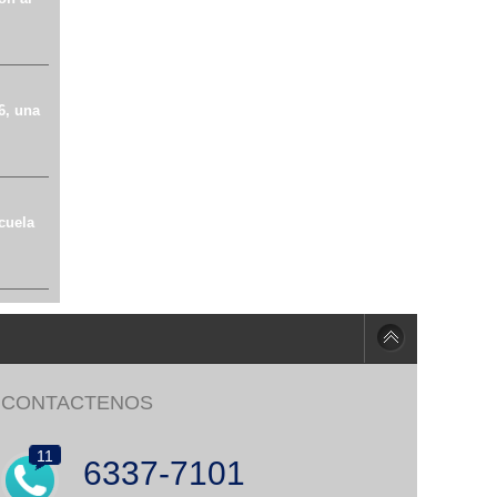
6, una
cuela
CONTACTENOS
11
6337-7101