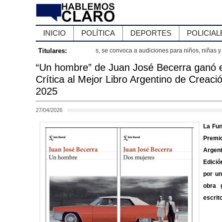
INICIO
POLÍTICA
DEPORTES
POLICIAL
Titulares:
Luján se prepara para la 70°
“Un hombre” de Juan José Becerra ganó e
Crítica al Mejor Libro Argentino de Creació
2025
27/04/2026
La Fun
Premi
Argen
Edició
por un
obra 
escrit