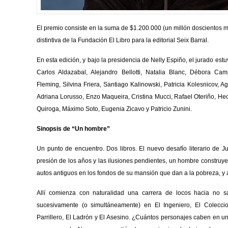
El premio consiste en la suma de $1.200.000 (un millón doscientos m
distintiva de la Fundación El Libro para la editorial Seix Barral.
En esta edición, y bajo la presidencia de Nelly Espiño, el jurado est
Carlos Aldazabal, Alejandro Bellotti, Natalia Blanc, Débora Cam
Fleming, Silvina Friera, Santiago Kalinowski, Patricia Kolesnicov, A
Adriana Lorusso, Enzo Maqueira, Cristina Mucci, Rafael Oteriño, Hect
Quiroga, Máximo Soto, Eugenia Zicavo y Patricio Zunini.
Sinopsis de “Un hombre”
Un punto de encuentro. Dos libros. El nuevo desafío literario de 
presión de los años y las ilusiones pendientes, un hombre construye 
autos antiguos en los fondos de su mansión que dan a la pobreza, y a
Allí comienza con naturalidad una carrera de locos hacia no s
sucesivamente (o simultáneamente) en El Ingeniero, El Coleccio
Parrillero, El Ladrón y El Asesino. ¿Cuántos personajes caben en u