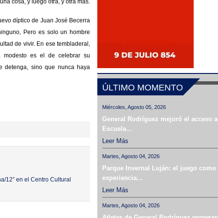
na cosa, y luego otra, y otra más.
uevo díptico de Juan José Becerra
ninguno, Pero es solo un hombre
tad de vivir. En ese tembladeral,
a modesto es el de celebrar su
se detenga, sino que nunca haya
ÚLTIMO MOMENTO
Miércoles, Agosto 05, 2026
General Rodríguez mejoró el acceso a
Escuela...
Leer Más
Martes, Agosto 04, 2026
Parque Invernal Luján: el juego como
experiencia...
a/12” en el Centro Cultural
Leer Más
Martes, Agosto 04, 2026
Atletas de General Rodríguez regresar