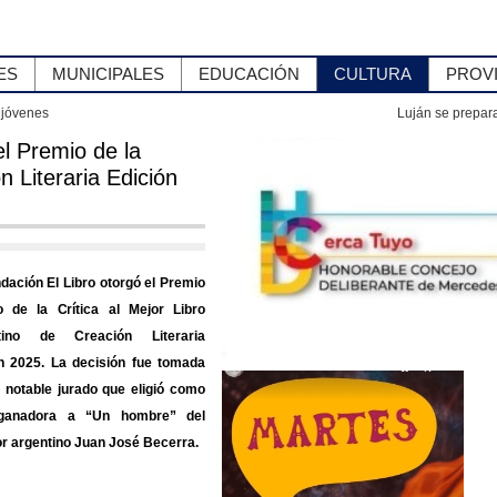
ES
MUNICIPALES
EDUCACIÓN
CULTURA
PROV
 Peregrinación de la Virgen de Copacabana: cronograma, cortes de tránsito y datos
l Premio de la
n Literaria Edición
dación El Libro otorgó el Premio
o de la Crítica al Mejor Libro
tino de Creación Literaria
n 2025. La decisión fue tomada
 notable jurado que eligió como
ganadora a “Un hombre” del
or argentino Juan José Becerra.