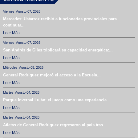
Viernes, Agosto 07, 2026
Mercedes: Ustarroz recibió a funcionarias provinciales para
continuar...
Leer Más
Viernes, Agosto 07, 2026
San Andrés de Giles triplicará su capacidad energética:...
Leer Más
Miércoles, Agosto 05, 2026
General Rodríguez mejoró el acceso a la Escuela...
Leer Más
Martes, Agosto 04, 2026
Parque Invernal Luján: el juego como una experiencia...
Leer Más
Martes, Agosto 04, 2026
Atletas de General Rodríguez regresaron al país tras...
Leer Más