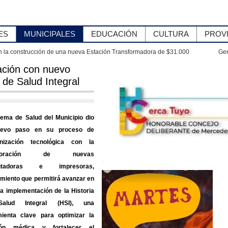
ES
MUNICIPALES
EDUCACIÓN
CULTURA
PROV
ral Rodríguez mejoró el acceso a la Escuela N.° 4
ción con nuevo
 de Salud Integral
tema de Salud del Municipio dio
evo paso en su proceso de
nización tecnológica con la
orporación de nuevas
utadoras e impresoras,
miento que permitirá avanzar en
na implementación de la Historia
alud Integral (HSI), una
mienta clave para optimizar la
ión médica y fortalecer el