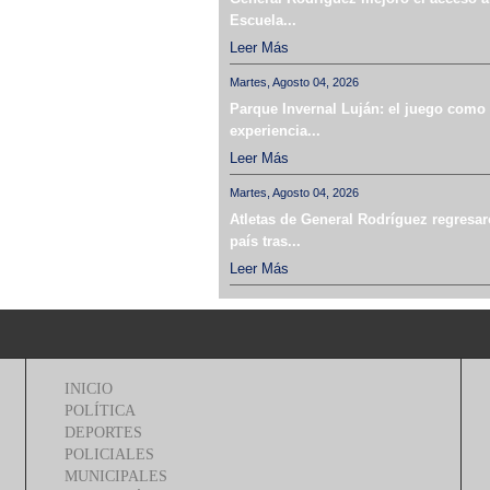
Escuela...
Leer Más
Martes, Agosto 04, 2026
Parque Invernal Luján: el juego como
experiencia...
Leer Más
Martes, Agosto 04, 2026
Atletas de General Rodríguez regresar
país tras...
Leer Más
INICIO
POLÍTICA
DEPORTES
POLICIALES
MUNICIPALES