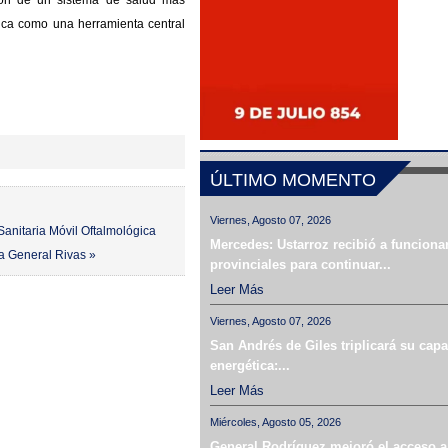
ión de un sistema de salud más
gica como una herramienta central
ÚLTIMO MOMENTO
Viernes, Agosto 07, 2026
Sanitaria Móvil Oftalmológica
Mercedes: Ustarroz recibió a funciona
a General Rivas »
provinciales para continuar...
Leer Más
Viernes, Agosto 07, 2026
San Andrés de Giles triplicará su cap
energética:...
Leer Más
Miércoles, Agosto 05, 2026
General Rodríguez mejoró el acceso a