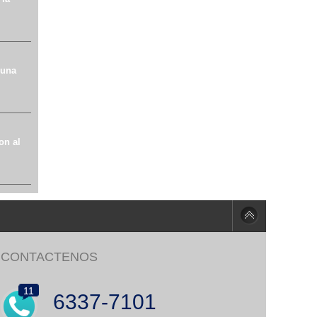
 una
on al
CONTACTENOS
11
6337-7101