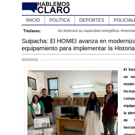
INICIO
POLÍTICA
DEPORTES
POLICIAL
n la construcción de una nueva Estación Transformadora de $31.000
Titulares:
Gene
Suipacha: El HOMEI avanza en moderniza
equipamiento para implementar la Historia
06/05/2026
El Sis
un nu
moder
inc
comp
equipa
la ple
de S
herra
atenc