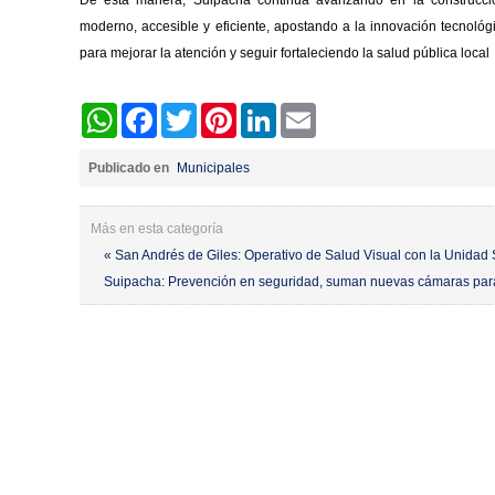
De esta manera, Suipacha continúa avanzando en la construcc
moderno, accesible y eficiente, apostando a la innovación tecnoló
para mejorar la atención y seguir fortaleciendo la salud pública local
WhatsApp
Facebook
Twitter
Pinterest
LinkedIn
Email
Publicado en
Municipales
Más en esta categoría
« San Andrés de Giles: Operativo de Salud Visual con la Unidad 
Suipacha: Prevención en seguridad, suman nuevas cámaras par